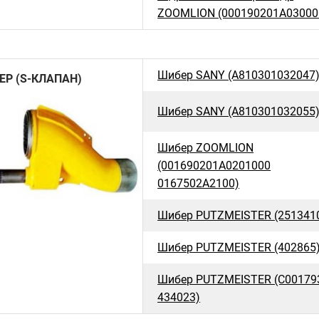
ZOOMLION (000190201A03000
Шибер SANY (A810301032047
ЕР (S-КЛАПАН)
Шибер SANY (A810301032055
Шибер ZOOMLION
(001690201A0201000
0167502A2100)
Шибер PUTZMEISTER (251341
Шибер PUTZMEISTER (402865
Шибер PUTZMEISTER (C00179
434023)