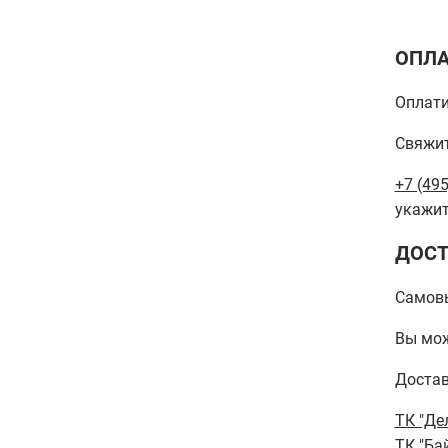
ОПЛА
Оплати
Свяжит
+7 (495
укажит
ДОСТ
Самов
Вы мож
Достав
ТК "Де
ТК "Ба