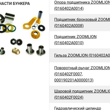
Опора подшипника ZOOMLIO
ЧАСТИ БУНКЕРА
(0160402A0014)
Подшипник бронзовый ZOOM
(0160402A0008)
Подшипник ZOOMLION
(0160402A0010)
Гильза ZOOMLION (0160402A0
Поворотный рычаг ZOOMLIO
(0160402F0007,
000190201A0000013)
Шаровой подшипник ZOOMLI
(0160402F0024)
Гидравлический цилиндр