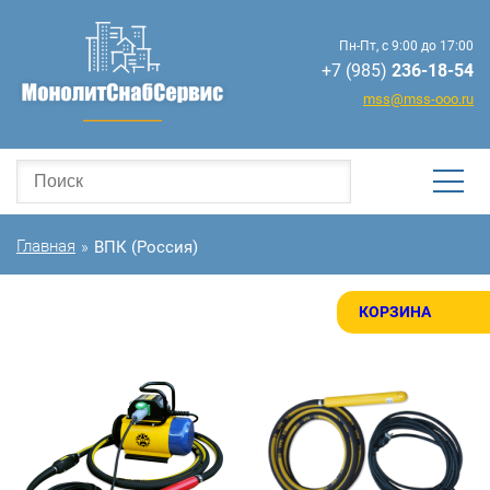
Пн-Пт, с 9:00 до 17:00
+7 (985)
236-18-54
mss@mss-ooo.ru
Главная
ВПК (Россия)
»
КОРЗИНА