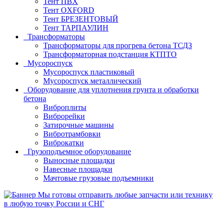
Тент ПВХ
Тент OXFORD
Тент БРЕЗЕНТОВЫЙ
Тент ТАРПАУЛИН
Трансформаторы
Трансформаторы для прогрева бетона ТСДЗ
Трансформаторная подстанция КТПТО
Мусороспуск
Мусороспуск пластиковый
Мусороспуск металлический
Оборудование для уплотнения грунта и обработки
бетона
Виброплиты
Виброрейки
Затирочные машины
Вибротрамбовки
Виброкатки
Грузоподъемное оборудование
Выносные площадки
Навесные площадки
Мачтовые грузовые подъемники
Мы готовы отправить любые запчасти или технику
в любую точку России и СНГ