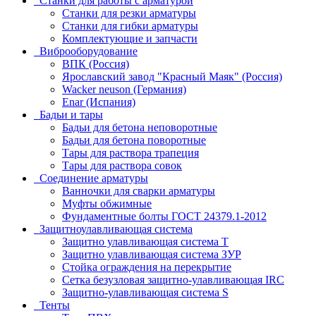
Станки для работы с арматурой
Станки для резки арматуры
Станки для гибки арматуры
Комплектующие и запчасти
Виброоборудование
ВПК (Россия)
Ярославский завод "Красный Маяк" (Россия)
Wacker neuson (Германия)
Enar (Испания)
Бадьи и тары
Бадьи для бетона неповоротные
Бадьи для бетона поворотные
Тары для раствора трапеция
Тары для раствора совок
Соединение арматуры
Ванночки для сварки арматуры
Муфты обжимные
Фундаментные болты ГОСТ 24379.1-2012
Защитноулавливающая система
Защитно улавливающая система T
Защитно улавливающая система ЗУР
Стойка ограждения на перекрытие
Сетка безузловая защитно-улавливающая IRC
Защитно-улавливающая система S
Тенты